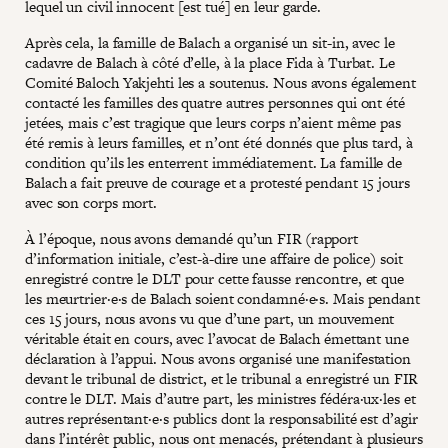
lequel un civil innocent [est tué] en leur garde.
Après cela, la famille de Balach a organisé un sit-in, avec le
cadavre de Balach à côté d’elle, à la place Fida à Turbat. Le
Comité Baloch Yakjehti les a soutenus. Nous avons également
contacté les familles des quatre autres personnes qui ont été
jetées, mais c’est tragique que leurs corps n’aient même pas
été remis à leurs familles, et n’ont été donnés que plus tard, à
condition qu’ils les enterrent immédiatement. La famille de
Balach a fait preuve de courage et a protesté pendant 15 jours
avec son corps mort.
À l’époque, nous avons demandé qu’un FIR (rapport
d’information initiale, c’est-à-dire une affaire de police) soit
enregistré contre le DLT pour cette fausse rencontre, et que
les meurtrier·e·s de Balach soient condamné·e·s. Mais pendant
ces 15 jours, nous avons vu que d’une part, un mouvement
véritable était en cours, avec l’avocat de Balach émettant une
déclaration à l’appui. Nous avons organisé une manifestation
devant le tribunal de district, et le tribunal a enregistré un FIR
contre le DLT. Mais d’autre part, les ministres fédéra·ux·les et
autres représentant·e·s publics dont la responsabilité est d’agir
dans l’intérêt public, nous ont menacés, prétendant à plusieurs