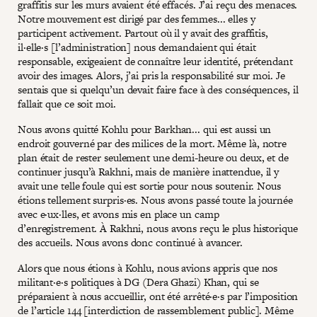
graffitis sur les murs avaient été effacés. J’ai reçu des menaces.
Notre mouvement est dirigé par des femmes... elles y
participent activement. Partout où il y avait des graffitis,
il·elle·s [l’administration] nous demandaient qui était
responsable, exigeaient de connaître leur identité, prétendant
avoir des images. Alors, j’ai pris la responsabilité sur moi. Je
sentais que si quelqu’un devait faire face à des conséquences, il
fallait que ce soit moi.
Nous avons quitté Kohlu pour Barkhan... qui est aussi un
endroit gouverné par des milices de la mort. Même là, notre
plan était de rester seulement une demi-heure ou deux, et de
continuer jusqu’à Rakhni, mais de manière inattendue, il y
avait une telle foule qui est sortie pour nous soutenir. Nous
étions tellement surpris·es. Nous avons passé toute la journée
avec e·ux·lles, et avons mis en place un camp
d’enregistrement. À Rakhni, nous avons reçu le plus historique
des accueils. Nous avons donc continué à avancer.
Alors que nous étions à Kohlu, nous avions appris que nos
militant·e·s politiques à DG (Dera Ghazi) Khan, qui se
préparaient à nous accueillir, ont été arrêté·e·s par l’imposition
de l’article 144 [interdiction de rassemblement public]. Même