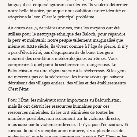
langue, il est étiqueté ignorant ou illettré. Ils veulent déformer
notre belle histoire, pour que nous oubliions notre identité et
adoptions la leur. C’est le principal problème.
Au cours des 75 dernières années, tous les moyens ont été
utilisés pour le nettoyage ethnique des Baloch, pour répandre
la peur et maintenir notre peuple tellement marginalisé que
même au XXIe siècle, ils vivent comme à l’âge de pierre. Il n’y
a pas d’électricité, pas d’équipements de base. Les gens
meurent des conditions météorologiques extrêmes. Vous
comprenez à quel point la sécheresse est dangereuse. Le
Balouchistan est une région sujette à la sécheresse. Si les gens
ne meurent pas de la sécheresse, les inondations qui suivent
détruisent des villages entiers, des villes et des établissements.
C’est l’état.
Pour l’État, les minéraux sont importants au Balouchistan,
mais ils ont détruit les ressources humaines pour ces
ressources minérales. Ils les ont éliminées de toutes les
manières possibles, non seulement par la violence directe,
mais aussi par la violence indirecte. Il n’y a pas d’éducation. Et
surtout, là où il y a exploitation minière, il y a plus de cas de
maladies tel que le cancer, comme on le voit à DG Khan et les