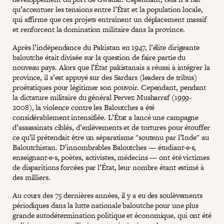
qu’accentuer les tensions entre l’État et la population locale,
qui affirme que ces projets entraînent un déplacement massif
et renforcent la domination militaire dans la province.
Après l’indépendance du Pakistan en 1947, l’élite dirigeante
baloutche était divisée sur la question de faire partie du
nouveau pays. Alors que l’État pakistanais a réussi à intégrer la
province, il s’est appuyé sur des Sardars (leaders de tribus)
proétatiques pour légitimer son pouvoir. Cependant, pendant
la dictature militaire du général Pervez Musharraf (1999-
2008), la violence contre les Baloutches a été
considérablement intensifiée. L’État a lancé une campagne
d’assassinats ciblés, d’enlèvements et de tortures pour étouffer
ce qu’il prétendait être un séparatisme "soutenu par l’Inde" au
Baloutchistan. D’innombrables Baloutches — étudiant·e·s,
enseignant·e·s, poètes, activistes, médecins — ont été victimes
de disparitions forcées par l’État, leur nombre étant estimé à
des milliers.
Au cours des 75 dernières années, il y a eu des soulèvements
périodiques dans la lutte nationale baloutche pour une plus
grande autodétermination politique et économique, qui ont été