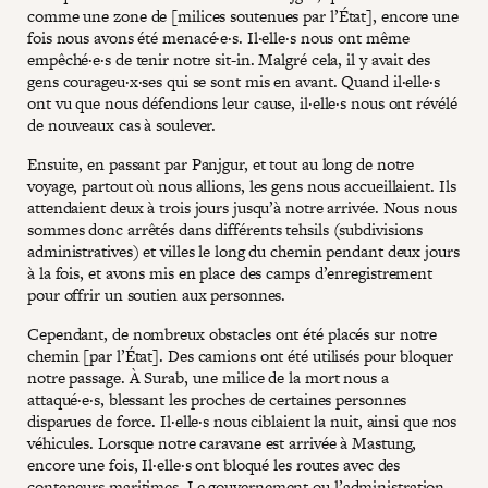
comme une zone de [milices soutenues par l’État], encore une
fois nous avons été menacé·e·s. Il·elle·s nous ont même
empêché·e·s de tenir notre sit-in. Malgré cela, il y avait des
gens courageu·x·ses qui se sont mis en avant. Quand il·elle·s
ont vu que nous défendions leur cause, il·elle·s nous ont révélé
de nouveaux cas à soulever.
Ensuite, en passant par Panjgur, et tout au long de notre
voyage, partout où nous allions, les gens nous accueillaient. Ils
attendaient deux à trois jours jusqu’à notre arrivée. Nous nous
sommes donc arrêtés dans différents tehsils (subdivisions
administratives) et villes le long du chemin pendant deux jours
à la fois, et avons mis en place des camps d’enregistrement
pour offrir un soutien aux personnes.
Cependant, de nombreux obstacles ont été placés sur notre
chemin [par l’État]. Des camions ont été utilisés pour bloquer
notre passage. À Surab, une milice de la mort nous a
attaqué·e·s, blessant les proches de certaines personnes
disparues de force. Il·elle·s nous ciblaient la nuit, ainsi que nos
véhicules. Lorsque notre caravane est arrivée à Mastung,
encore une fois, Il·elle·s ont bloqué les routes avec des
conteneurs maritimes. Le gouvernement ou l’administration