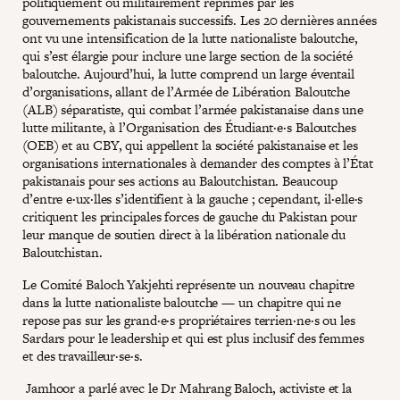
politiquement ou militairement réprimés par les
gouvernements pakistanais successifs. Les 20 dernières années
ont vu une intensification de la lutte nationaliste baloutche,
qui s’est élargie pour inclure une large section de la société
baloutche. Aujourd’hui, la lutte comprend un large éventail
d’organisations, allant de l’Armée de Libération Baloutche
(ALB) séparatiste, qui combat l’armée pakistanaise dans une
lutte militante, à l’Organisation des Étudiant·e·s Baloutches
(OEB) et au CBY, qui appellent la société pakistanaise et les
organisations internationales à demander des comptes à l’État
pakistanais pour ses actions au Baloutchistan. Beaucoup
d’entre e·ux·lles s’identifient à la gauche ; cependant, il·elle·s
critiquent les principales forces de gauche du Pakistan pour
leur manque de soutien direct à la libération nationale du
Baloutchistan.
Le Comité Baloch Yakjehti représente un nouveau chapitre
dans la lutte nationaliste baloutche — un chapitre qui ne
repose pas sur les grand·e·s propriétaires terrien·ne·s ou les
Sardars pour le leadership et qui est plus inclusif des femmes
et des travailleur·se·s.
Jamhoor a parlé avec le Dr Mahrang Baloch, activiste et la