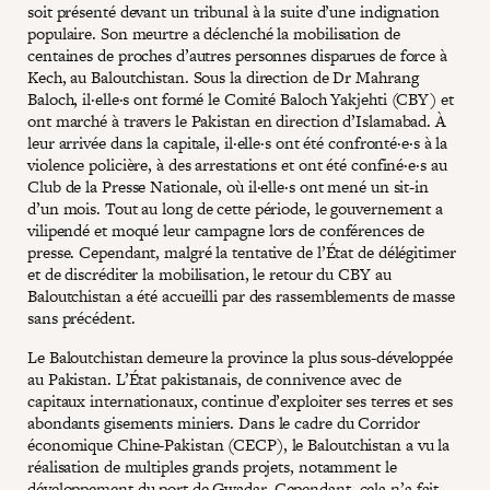
soit présenté devant un tribunal à la suite d’une indignation
populaire. Son meurtre a déclenché la mobilisation de
centaines de proches d’autres personnes disparues de force à
Kech, au Baloutchistan. Sous la direction de Dr Mahrang
Baloch, il·elle·s ont formé le Comité Baloch Yakjehti (CBY) et
ont marché à travers le Pakistan en direction d’Islamabad. À
leur arrivée dans la capitale, il·elle·s ont été confronté·e·s à la
violence policière, à des arrestations et ont été confiné·e·s au
Club de la Presse Nationale, où il·elle·s ont mené un sit-in
d’un mois. Tout au long de cette période, le gouvernement a
vilipendé et moqué leur campagne lors de conférences de
presse. Cependant, malgré la tentative de l’État de délégitimer
et de discréditer la mobilisation, le retour du CBY au
Baloutchistan a été accueilli par des rassemblements de masse
sans précédent.
Le Baloutchistan demeure la province la plus sous-développée
au Pakistan. L’État pakistanais, de connivence avec de
capitaux internationaux, continue d’exploiter ses terres et ses
abondants gisements miniers. Dans le cadre du Corridor
économique Chine-Pakistan (CECP), le Baloutchistan a vu la
réalisation de multiples grands projets, notamment le
développement du port de Gwadar. Cependant, cela n’a fait