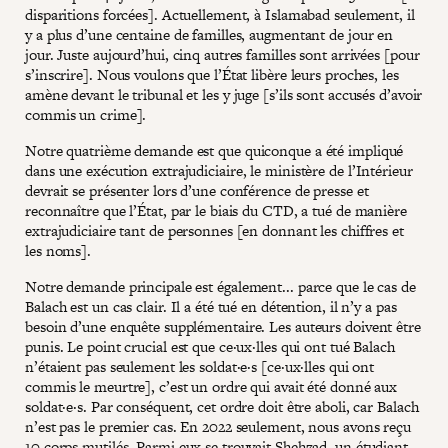
disparitions forcées]. Actuellement, à Islamabad seulement, il
y a plus d’une centaine de familles, augmentant de jour en
jour. Juste aujourd’hui, cinq autres familles sont arrivées [pour
s’inscrire]. Nous voulons que l’État libère leurs proches, les
amène devant le tribunal et les y juge [s’ils sont accusés d’avoir
commis un crime].
Notre quatrième demande est que quiconque a été impliqué
dans une exécution extrajudiciaire, le ministère de l’Intérieur
devrait se présenter lors d’une conférence de presse et
reconnaître que l’État, par le biais du CTD, a tué de manière
extrajudiciaire tant de personnes [en donnant les chiffres et
les noms].
Notre demande principale est également... parce que le cas de
Balach est un cas clair. Il a été tué en détention, il n’y a pas
besoin d’une enquête supplémentaire. Les auteurs doivent être
punis. Le point crucial est que ce·ux·lles qui ont tué Balach
n’étaient pas seulement les soldat·e·s [ce·ux·lles qui ont
commis le meurtre], c’est un ordre qui avait été donné aux
soldat·e·s. Par conséquent, cet ordre doit être aboli, car Balach
n’est pas le premier cas. En 2022 seulement, nous avons reçu
10 corps mutilés. Parmi eux se trouvait Shehzad, un étudiant