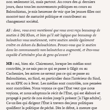
non seulement ici, mais partout. Au cours des 41 derniers
jours, dans tous les mouvements politiques en cours au
Balouchistan, je suis heureuse de voir que les jeunes filles ont
montré tant de maturité politique et contribuent au
changement sociétal.
AS : donc, vous avez mentionné que vous avez reçu beaucoup de
soutien à DG Khan, et bien qu’il soit logique que beaucoup de
baloutches vous soutiennent, votre soutien semble également
croître en dehors du Balouchistan. Pensez-vous que le soutien
dans les communautés non baloutches a augmenté, et êtes-vous
capable d’atteindre plus de gens qu’avant ?
MB :
oui, bien sûr. Clairement, lorsque les médias sont
contrôlés, je ne sais pas ce qui se passe à Gilgit ou au
Cachemire, les autres ne savent pas ce qui se passe au
Balouchistan, au Sind, en particulier dans l’intérieur du Sind,
ou au KPK ou à Swat. Les médias sont contrôlés, nos pensées
sont contrôlées. Nous voyons ce que l’État veut que nous
voyions, et nous adoptons le récit de l’État, qui est élaboré et
propagé à partir de nos écoles jusqu’à présent [à l’âge adulte].
Ce·ux·lles qui dirigent l’État à travers des jeux politiques
qualifient la politique de péché. Dès le début, à mesure que