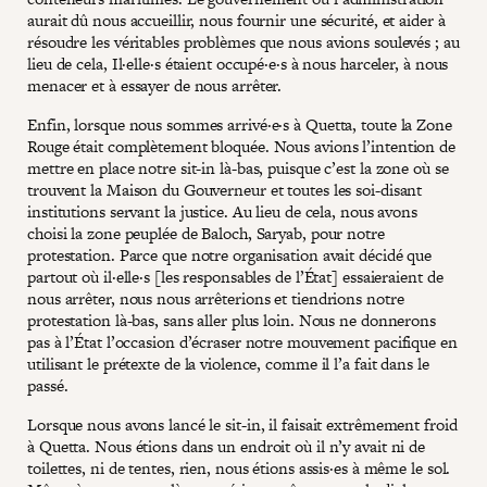
aurait dû nous accueillir, nous fournir une sécurité, et aider à
résoudre les véritables problèmes que nous avions soulevés ; au
lieu de cela, Il·elle·s étaient occupé·e·s à nous harceler, à nous
menacer et à essayer de nous arrêter.
Enfin, lorsque nous sommes arrivé·e·s à Quetta, toute la Zone
Rouge était complètement bloquée. Nous avions l’intention de
mettre en place notre sit-in là-bas, puisque c’est la zone où se
trouvent la Maison du Gouverneur et toutes les soi-disant
institutions servant la justice. Au lieu de cela, nous avons
choisi la zone peuplée de Baloch, Saryab, pour notre
protestation. Parce que notre organisation avait décidé que
partout où il·elle·s [les responsables de l’État] essaieraient de
nous arrêter, nous nous arrêterions et tiendrions notre
protestation là-bas, sans aller plus loin. Nous ne donnerons
pas à l’État l’occasion d’écraser notre mouvement pacifique en
utilisant le prétexte de la violence, comme il l’a fait dans le
passé.
Lorsque nous avons lancé le sit-in, il faisait extrêmement froid
à Quetta. Nous étions dans un endroit où il n’y avait ni de
toilettes, ni de tentes, rien, nous étions assis·es à même le sol.