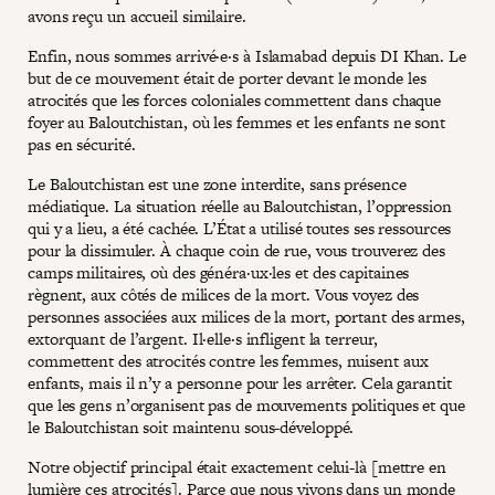
avons reçu un accueil similaire.
Enfin, nous sommes arrivé·e·s à Islamabad depuis DI Khan. Le
but de ce mouvement était de porter devant le monde les
atrocités que les forces coloniales commettent dans chaque
foyer au Baloutchistan, où les femmes et les enfants ne sont
pas en sécurité.
Le Baloutchistan est une zone interdite, sans présence
médiatique. La situation réelle au Baloutchistan, l’oppression
qui y a lieu, a été cachée. L’État a utilisé toutes ses ressources
pour la dissimuler. À chaque coin de rue, vous trouverez des
camps militaires, où des généra·ux·les et des capitaines
règnent, aux côtés de milices de la mort. Vous voyez des
personnes associées aux milices de la mort, portant des armes,
extorquant de l’argent. Il·elle·s infligent la terreur,
commettent des atrocités contre les femmes, nuisent aux
enfants, mais il n’y a personne pour les arrêter. Cela garantit
que les gens n’organisent pas de mouvements politiques et que
le Baloutchistan soit maintenu sous-développé.
Notre objectif principal était exactement celui-là [mettre en
lumière ces atrocités]. Parce que nous vivons dans un monde