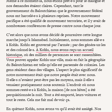
Même à ce moment-là, nous étions prêt·e·s pour le dialogue et
nos demandes étaient claires. Cependant, tant le
gouvernement du Baloutchistan que le gouvernement fédéral
nous ont harcelé·e·s à plusieurs reprises. Notre mouvement
pacifique a été qualifié de mouvement terroriste, et il y avait de
nombreuses conférences de presse contre nous chaque jour.
C’est alors que nous avons décidé de poursuivre cette longue
marche jusqu’à Islamabad. Initialement, nous sommes allé·e·s
à Kohlu. Kohlu est gouverné par l’armée ; par des généra·ux·les
et des colonel·le·s.
À Kohlu, nous avons reçu un accueil
historique
, où des milliers de personnes se sont rassemblées.
Vous pouvez appeler Kohlu une ville, mais en fait la géographie
du Baloutchistan est telle qu’elle est parsemée de colonies. Les
gens résident dans des villages. L’aspect le plus significatif de
notre mouvement était que notre peuple était avec nous.
Il·elle·s n’avaient peut-être pas les moyens, mais il·elle·s
venaient pratiquement nous soutenir. L’endroit où nous
sommes resté·e·s à Kohlu, la maison [de nos hôtes] a été
perquisitionnée la nuit. Tout a été emporté, leurs voitures et
tout le reste. Cela me fait mal de voir ça.
En quittant Kohlu, nous avons vu qu’il avait été assiégé. Nos