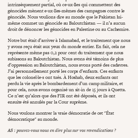
intrinsèquement partial, où ce·ux·lles qui commettent des
génocides mènent e·ux·lles-mêmes des campagnes contre le
génocide. Nous voulions dire au monde que le Pakistan lui-
même commet un génocide au Baloutchistan — il n’a aucun
droit de dénoncer les génocides en Palestine ou au Cachemire.
Notre but était d’arriver à Islamabad, et le traitement que nous
y avons reçu était aux yeux du monde entier. En fait, cela ne
représente même pas 0,2 pour cent du traitement que nous
subissons au Baloutchistan. Nous avons été témoins de plus
d’oppression au Baloutchistan, nous avons porté des cadavres.
J’ai personnellement porté les corps d’enfants. Ces enfants
que les colonel·le·s ont tués. À Hoshab, deux enfants ont
perdu la vie après le bombardement d’un camp militaire, et
pour cela, nous avons organisé un sit-in de 15 jours à Quetta.
Ce n’est qu’alors que des FIR ont été déposés, et ils ont
ensuite été annulés par la Cour suprême.
Nous voulons montrer la vraie démocratie de cet "État
démocratique" au monde.
AS : pouvez-vous nous en dire plus sur vos revendications ?