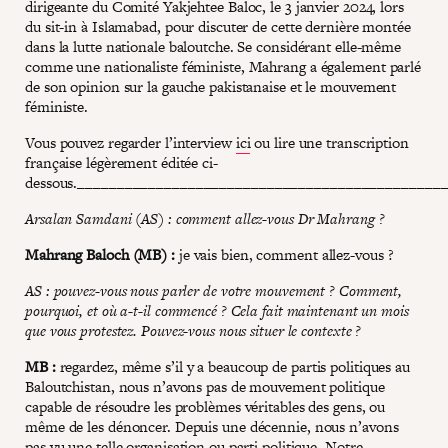
dirigeante du Comité Yakjehtee Baloc, le 3 janvier 2024, lors
du sit-in à Islamabad, pour discuter de cette dernière montée
dans la lutte nationale baloutche. Se considérant elle-même
comme une nationaliste féministe, Mahrang a également parlé
de son opinion sur la gauche pakistanaise et le mouvement
féministe.
Vous pouvez regarder l’interview
ici
ou lire une transcription
française légèrement éditée ci-
dessous.______________________________________________
Arsalan Samdani (AS) : comment allez-vous Dr Mahrang ?
Mahrang Baloch (MB) :
je vais bien, comment allez-vous ?
AS : pouvez-vous nous parler de votre mouvement ? Comment,
pourquoi, et où a-t-il commencé ? Cela fait maintenant un mois
que vous protestez. Pouvez-vous nous situer le contexte ?
MB :
regardez, même s’il y a beaucoup de partis politiques au
Baloutchistan, nous n’avons pas de mouvement politique
capable de résoudre les problèmes véritables des gens, ou
même de les dénoncer. Depuis une décennie, nous n’avons
pas vu une telle organisation ou parti politique. Notre