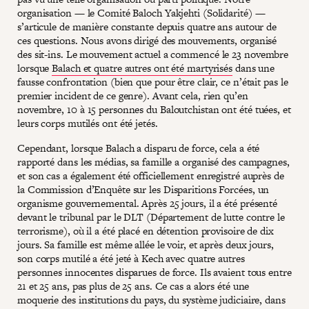
organisation — le Comité Baloch Yakjehti (Solidarité) —
s’articule de manière constante depuis quatre ans autour de
ces questions. Nous avons dirigé des mouvements, organisé
des sit-ins. Le mouvement actuel a commencé le 23 novembre
lorsque
Balach et quatre autres ont été martyrisés
dans une
fausse confrontation (bien que pour être clair, ce n’était pas le
premier incident de ce genre). Avant cela, rien qu’en
novembre, 10 à 15 personnes du Baloutchistan ont été tuées, et
leurs corps mutilés ont été jetés.
Cependant, lorsque Balach a disparu de force, cela a été
rapporté dans les médias, sa famille a organisé des campagnes,
et son cas a également été officiellement enregistré auprès de
la Commission d’Enquête sur les Disparitions Forcées, un
organisme gouvernemental. Après 25 jours, il a été présenté
devant le tribunal par le DLT (Département de lutte contre le
terrorisme), où il a été placé en détention provisoire de dix
jours. Sa famille est même allée le voir, et après deux jours,
son corps mutilé a été jeté à Kech avec quatre autres
personnes innocentes disparues de force. Ils avaient tous entre
21 et 25 ans, pas plus de 25 ans. Ce cas a alors été une
moquerie des institutions du pays, du système judiciaire, dans