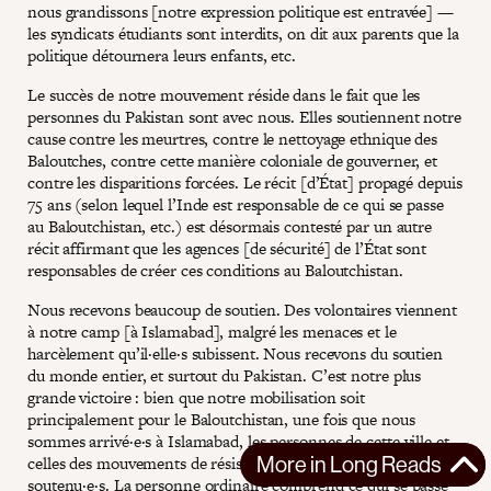
nous grandissons [notre expression politique est entravée] —
les syndicats étudiants sont interdits, on dit aux parents que la
politique détournera leurs enfants, etc.
Le succès de notre mouvement réside dans le fait que les
personnes du Pakistan sont avec nous. Elles soutiennent notre
cause contre les meurtres, contre le nettoyage ethnique des
Baloutches, contre cette manière coloniale de gouverner, et
contre les disparitions forcées. Le récit [d’État] propagé depuis
75 ans (selon lequel l’Inde est responsable de ce qui se passe
au Baloutchistan, etc.) est désormais contesté par un autre
récit affirmant que les agences [de sécurité] de l’État sont
responsables de créer ces conditions au Baloutchistan.
Nous recevons beaucoup de soutien. Des volontaires viennent
à notre camp [à Islamabad], malgré les menaces et le
harcèlement qu’il·elle·s subissent. Nous recevons du soutien
du monde entier, et surtout du Pakistan. C’est notre plus
grande victoire : bien que notre mobilisation soit
principalement pour le Baloutchistan, une fois que nous
sommes arrivé·e·s à Islamabad, les personnes de cette ville et
More in
Long Reads
celles des mouvements de résistance de tout le pays nous ont
soutenu·e·s. La personne ordinaire comprend ce qui se passe