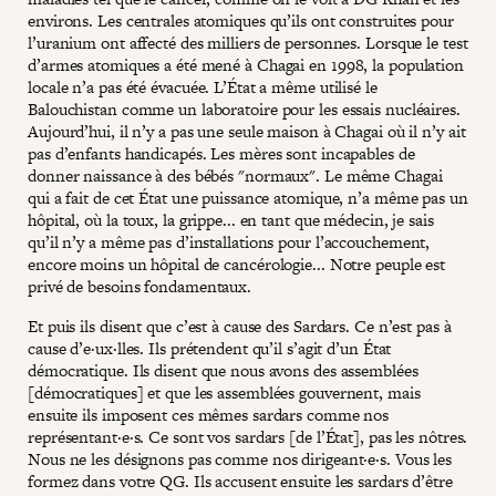
environs. Les centrales atomiques qu’ils ont construites pour
l’uranium ont affecté des milliers de personnes. Lorsque le test
d’armes atomiques a été mené à Chagai en 1998, la population
locale n’a pas été évacuée. L’État a même utilisé le
Balouchistan comme un laboratoire pour les essais nucléaires.
Aujourd’hui, il n’y a pas une seule maison à Chagai où il n’y ait
pas d’enfants handicapés. Les mères sont incapables de
donner naissance à des bébés "normaux". Le même Chagai
qui a fait de cet État une puissance atomique, n’a même pas un
hôpital, où la toux, la grippe... en tant que médecin, je sais
qu’il n’y a même pas d’installations pour l’accouchement,
encore moins un hôpital de cancérologie... Notre peuple est
privé de besoins fondamentaux.
Et puis ils disent que c’est à cause des Sardars. Ce n’est pas à
cause d’e·ux·lles. Ils prétendent qu’il s’agit d’un État
démocratique. Ils disent que nous avons des assemblées
[démocratiques] et que les assemblées gouvernent, mais
ensuite ils imposent ces mêmes sardars comme nos
représentant·e·s. Ce sont vos sardars [de l’État], pas les nôtres.
Nous ne les désignons pas comme nos dirigeant·e·s. Vous les
formez dans votre QG. Ils accusent ensuite les sardars d’être