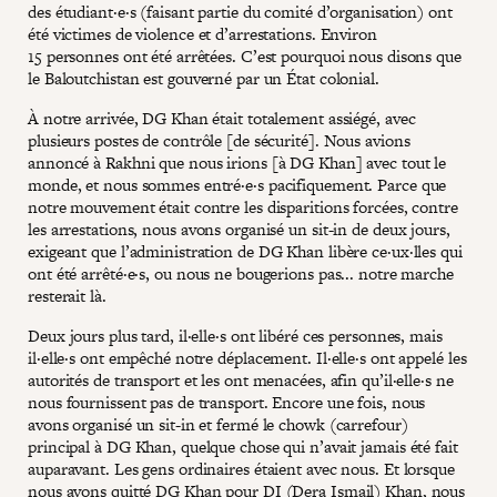
des étudiant·e·s (faisant partie du comité d’organisation) ont
été victimes de violence et d’arrestations. Environ
15 personnes ont été arrêtées. C’est pourquoi nous disons que
le Baloutchistan est gouverné par un État colonial.
À notre arrivée, DG Khan était totalement assiégé, avec
plusieurs postes de contrôle [de sécurité]. Nous avions
annoncé à Rakhni que nous irions [à DG Khan] avec tout le
monde, et nous sommes entré·e·s pacifiquement. Parce que
notre mouvement était contre les disparitions forcées, contre
les arrestations, nous avons organisé un sit-in de deux jours,
exigeant que l’administration de DG Khan libère ce·ux·lles qui
ont été arrêté·e·s, ou nous ne bougerions pas... notre marche
resterait là.
Deux jours plus tard, il·elle·s ont libéré ces personnes, mais
il·elle·s ont empêché notre déplacement. Il·elle·s ont appelé les
autorités de transport et les ont menacées, afin qu’il·elle·s ne
nous fournissent pas de transport. Encore une fois, nous
avons organisé un sit-in et fermé le chowk (carrefour)
principal à DG Khan, quelque chose qui n’avait jamais été fait
auparavant. Les gens ordinaires étaient avec nous. Et lorsque
nous avons quitté DG Khan pour DI (Dera Ismail) Khan, nous