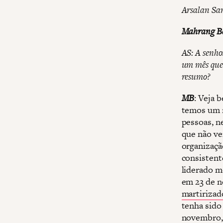
Arsalan Sa
Mahrang B
AS: A senho
um mês que 
resumo?
MB
: Veja 
temos um m
pessoas, n
que não ve
organizaç
consistent
liderado m
em 23 de 
martirizad
tenha sido
novembro, 