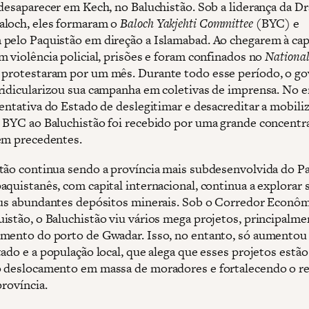
 desaparecer em Kech, no Baluchistão. Sob a liderança da Dr
loch, eles formaram o
Baloch Yakjehti Committee
(BYC) e
pelo Paquistão em direção a Islamabad. Ao chegarem à capi
m violência policial, prisões e foram confinados no
National
e protestaram por um mês. Durante todo esse período, o g
ridicularizou sua campanha em coletivas de imprensa. No e
entativa do Estado de deslegitimar e desacreditar a mobiliz
 BYC ao Baluchistão foi recebido por uma grande concentr
em precedentes.
tão continua sendo a província mais subdesenvolvida do Pa
aquistanês, com capital internacional, continua a explorar 
eus abundantes depósitos minerais. Sob o Corredor Econô
istão, o Baluchistão viu vários mega projetos, principalme
mento do porto de Gwadar. Isso, no entanto, só aumentou 
ado e a população local, que alega que esses projetos estão
 deslocamento em massa de moradores e fortalecendo o r
província.