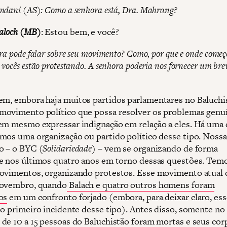
mdani (AS): Como a senhora está, Dra. Mahrang?
aloch (MB)
: Estou bem, e você?
ra pode falar sobre seu movimento? Como, por que e onde começ
vocês estão protestando. A senhora poderia nos fornecer um bre
bem, embora haja muitos partidos parlamentares no Baluchi
ovimento político que possa resolver os problemas genu
em mesmo expressar indignação em relação a eles. Há uma
mos uma organização ou partido político desse tipo. Nossa
ão – o BYC
(
Solidariedade
) –
vem se organizando de forma
e nos últimos quatro anos em torno dessas questões. Tem
ovimentos, organizando protestos. Esse movimento atual
novembro, quando
Balach e quatro outros homens foram
os
em um confronto forjado (embora, para deixar claro, ess
 o primeiro incidente desse tipo). Antes disso, somente no
de 10 a 15 pessoas do Baluchistão foram mortas e seus cor