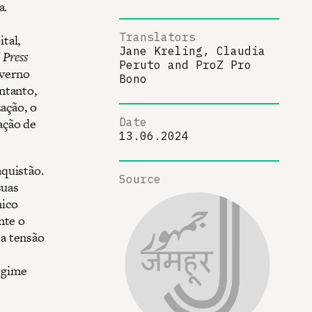
a.
Translators
tal,
Jane Kreling, Claudia
 Press
Peruto
and
ProZ Pro
overno
Bono
ntanto,
ação, o
ação de
Date
13.06.2024
quistão.
Source
suas
mico
nte o
a tensão
egime