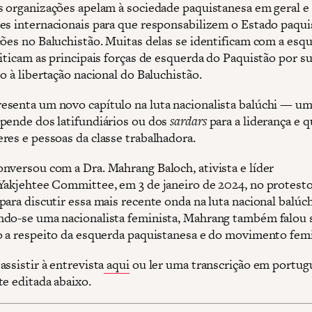
s organizações apelam à sociedade paquistanesa em geral e 
es internacionais para que responsabilizem o Estado paqui
ções no Baluchistão. Muitas delas se identificam com a esq
iticam as principais forças de esquerda do Paquistão por su
o à libertação nacional do Baluchistão.
senta um novo capítulo na luta nacionalista balúchi — um
pende dos latifundiários ou dos
sardars
para a liderança e q
res e pessoas da classe trabalhadora.
nversou com a Dra. Mahrang Baloch, ativista e líder
Yakjehtee Committee, em 3 de janeiro de 2024, no protest
ara discutir essa mais recente onda na luta nacional balúch
do-se uma nacionalista feminista, Mahrang também falou 
o a respeito da esquerda paquistanesa e do movimento femi
ssistir à entrevista
aqui
ou ler uma transcrição em portug
te editada abaixo.