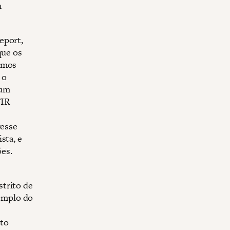
h
eport,
que os
vimos
 o
 um
FIR
resse
sta, e
ões.
strito de
emplo do
nto