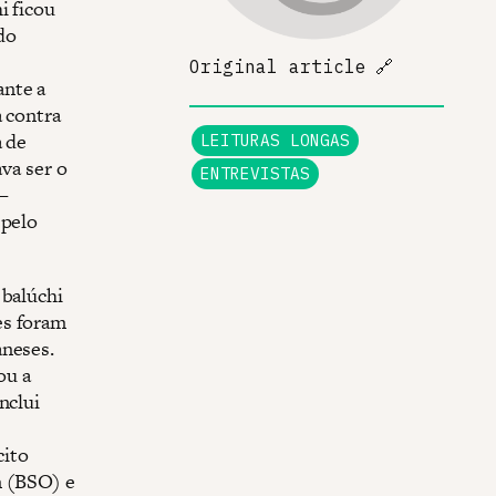
i ficou
do
Original article
🔗
ante a
a contra
a de
LEITURAS LONGAS
ava ser o
ENTREVISTAS
—
 pelo
 balúchi
es foram
aneses.
ou a
nclui
cito
n (BSO) e