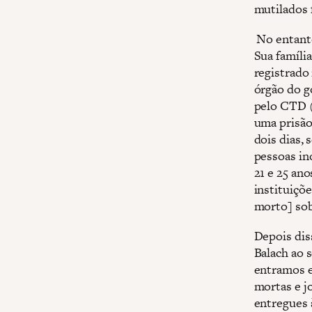
mutilados 
No entanto
Sua famíli
registrado
órgão do g
pelo CTD 
uma prisão 
dois dias,
pessoas in
21 e 25 ano
instituiçõe
morto] sob
Depois dis
Balach ao 
entramos e
mortas e j
entregues 