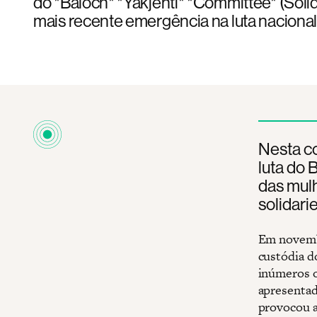
do *Baloch* *Yakjehti* *Committee* (Solid
mais recente emergência na luta nacional 
Nesta c
luta do 
das mul
solidari
Em novembr
custódia 
inúmeros o
apresentad
provocou a