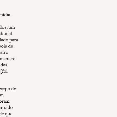
mídia.
ados, um
ribunal
dado para
pois de
uatro
am entre
 das
[foi
corpo de
ém
foram
am sido
 de que