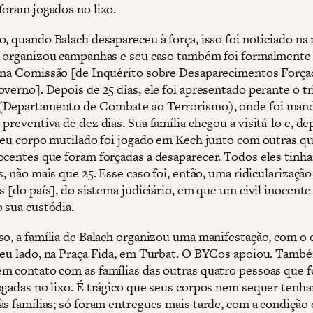
foram jogados no lixo.
, quando Balach desapareceu à força, isso foi noticiado na 
a organizou campanhas e seu caso também foi formalmente
 na Comissão [de Inquérito sobre Desaparecimentos Forç
overno]. Depois de 25 dias, ele foi apresentado perante o t
(Departamento de Combate ao Terrorismo), onde foi man
preventiva de dez dias. Sua família chegou a visitá-lo e, de
 seu corpo mutilado foi jogado em Kech junto com outras q
ocentes que foram forçadas a desaparecer. Todos eles tinh
s, não mais que 25. Esse caso foi, então, uma ridicularização
s [do país], do sistema judiciário, em que um civil inocente 
 sua custódia.
so, a família de Balach organizou uma manifestação, com o 
seu lado, na Praça Fida, em Turbat. O BYCos apoiou. Tamb
m contato com as famílias das outras quatro pessoas que 
ogadas no lixo. É trágico que seus corpos nem sequer tenh
às famílias; só foram entregues mais tarde, com a condição