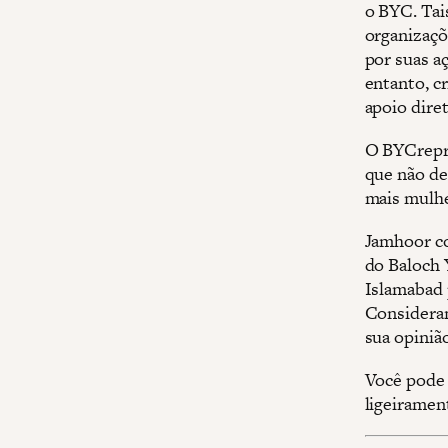
o BYC. Tai
organizaçõ
por suas a
entanto, cr
apoio diret
O BYCrepre
que não de
mais mulhe
Jamhoor co
do Baloch 
Islamabad p
Consideran
sua opiniã
Você pode a
ligeiramen