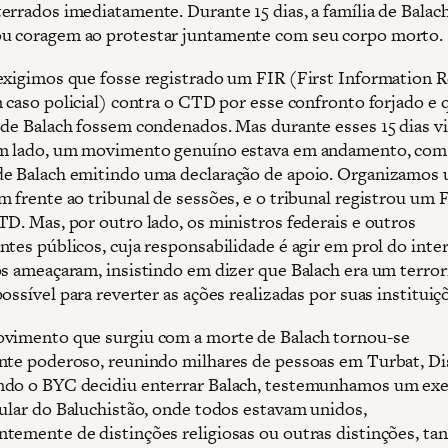
errados imediatamente. Durante 15 dias, a família de Balac
u coragem ao protestar juntamente com seu corpo morto.
exigimos que fosse registrado um FIR (First Information R
m caso policial) contra o CTD por esse confronto forjado e 
 de Balach fossem condenados. Mas durante esses 15 dias 
um lado, um movimento genuíno estava em andamento, com
e Balach emitindo uma declaração de apoio. Organizamos
m frente ao tribunal de sessões, e o tribunal registrou um 
TD. Mas, por outro lado, os ministros federais e outros
ntes públicos, cuja responsabilidade é agir em prol do inte
os ameaçaram, insistindo em dizer que Balach era um terrori
ossível para reverter as ações realizadas por suas instituiç
vimento que surgiu com a morte de Balach tornou-se
nte poderoso, reunindo milhares de pessoas em Turbat, Di
ndo o BYC decidiu enterrar Balach, testemunhamos um ex
cular do Baluchistão, onde todos estavam unidos,
temente de distinções religiosas ou outras distinções, ta