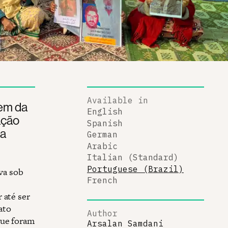
Available in
gem da
English
ação
Spanish
ma
German
Arabic
Italian (Standard)
Portuguese (Brazil)
va sob
French
 até ser
ato
Author
que foram
Arsalan Samdani