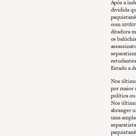
Após a ind
dividida q
paquistanê
com
sardar
ditadura m
os balúchi
assassinato
separatism
estudantes
Estado a d
Nos último
por maior 
política o
Nos últimos
abranger u
uma ampla 
separatist
paquistanê