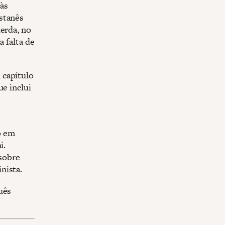
às
stanês
uerda, no
a falta de
 capítulo
ue inclui
o em
i.
sobre
nista.
uês