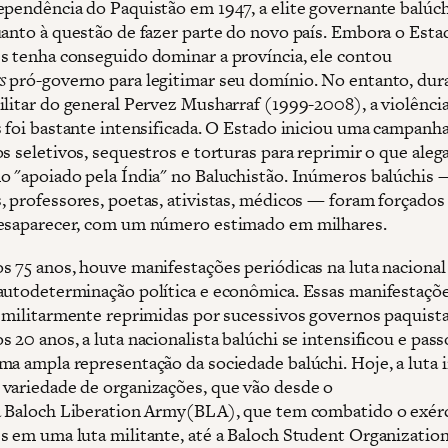
ependência do Paquistão em 1947, a elite governante balúch
uanto à questão de fazer parte do novo país. Embora o Esta
s tenha conseguido dominar a província, ele contou
s
pró-governo para legitimar seu domínio. No entanto, dur
ilitar do general Pervez Musharraf (1999-2008), a violênci
s foi bastante intensificada. O Estado iniciou uma campanh
s seletivos, sequestros e torturas para reprimir o que aleg
o "apoiado pela Índia" no Baluchistão. Inúmeros balúchis 
, professores, poetas, ativistas, médicos — foram forçados
esaparecer, com um número estimado em milhares.
s 75 anos, houve manifestações periódicas na luta nacional
autodeterminação política e econômica. Essas manifestaçõ
u militarmente reprimidas por sucessivos governos paquist
 20 anos, a luta nacionalista balúchi se intensificou e pass
ma ampla representação da sociedade balúchi. Hoje, a luta i
variedade de organizações, que vão desde o
a Baloch Liberation Army(BLA), que tem combatido o exér
s em uma luta militante, até a Baloch Student Organizatio