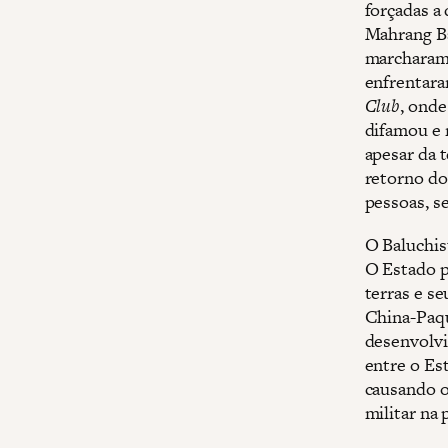
forçadas a
Mahrang Ba
marcharam 
enfrentara
Club
, ond
difamou e 
apesar da t
retorno do
pessoas, s
O Baluchis
O Estado p
terras e s
China-Paqu
desenvolvi
entre o Est
causando o
militar na 