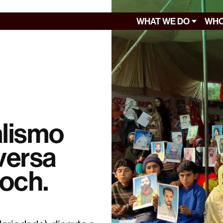
WHAT WE DO
WHO
alismo
versa
och.