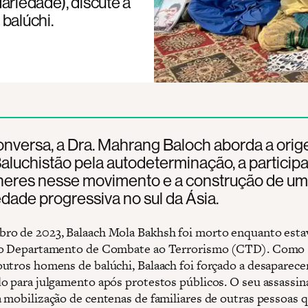
ariedade), discute a
balúchi.
onversa, a Dra. Mahrang Baloch aborda a ori
Baluchistão pela autodeterminação, a particip
heres nesse movimento e a construção de u
edade progressiva no sul da Ásia.
o de 2023, Balaach Mola Bakhsh foi morto enquanto esta
do Departamento de Combate ao Terrorismo (CTD). Como
utros homens de balúchi, Balaach foi forçado a desaparecer
o para julgamento após protestos públicos. O seu assassin
 mobilização de centenas de familiares de outras pessoas 