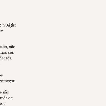
ou? Já faz
ve
stão, não
ínos das
 década
os
 começou
e não
 mês de
pos