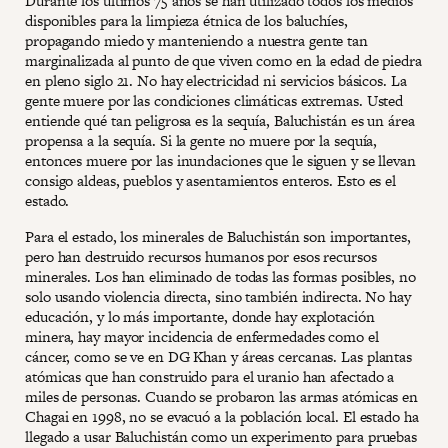
Durante los últimos 75 años se han utilizado todos los medios
disponibles para la limpieza étnica de los baluchíes,
propagando miedo y manteniendo a nuestra gente tan
marginalizada al punto de que viven como en la edad de piedra
en pleno siglo 21. No hay electricidad ni servicios básicos. La
gente muere por las condiciones climáticas extremas. Usted
entiende qué tan peligrosa es la sequía, Baluchistán es un área
propensa a la sequía. Si la gente no muere por la sequía,
entonces muere por las inundaciones que le siguen y se llevan
consigo aldeas, pueblos y asentamientos enteros. Esto es el
estado.
Para el estado, los minerales de Baluchistán son importantes,
pero han destruido recursos humanos por esos recursos
minerales. Los han eliminado de todas las formas posibles, no
solo usando violencia directa, sino también indirecta. No hay
educación, y lo más importante, donde hay explotación
minera, hay mayor incidencia de enfermedades como el
cáncer, como se ve en DG Khan y áreas cercanas. Las plantas
atómicas que han construido para el uranio han afectado a
miles de personas. Cuando se probaron las armas atómicas en
Chagai en 1998, no se evacuó a la población local. El estado ha
llegado a usar Baluchistán como un experimento para pruebas