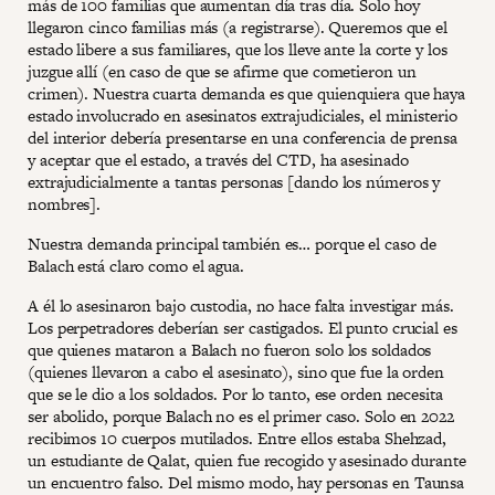
más de 100 familias que aumentan día tras día. Solo hoy
llegaron cinco familias más (a registrarse). Queremos que el
estado libere a sus familiares, que los lleve ante la corte y los
juzgue allí (en caso de que se afirme que cometieron un
crimen). Nuestra cuarta demanda es que quienquiera que haya
estado involucrado en asesinatos extrajudiciales, el ministerio
del interior debería presentarse en una conferencia de prensa
y aceptar que el estado, a través del CTD, ha asesinado
extrajudicialmente a tantas personas [dando los números y
nombres].
Nuestra demanda principal también es… porque el caso de
Balach está claro como el agua.
A él lo asesinaron bajo custodia, no hace falta investigar más.
Los perpetradores deberían ser castigados. El punto crucial es
que quienes mataron a Balach no fueron solo los soldados
(quienes llevaron a cabo el asesinato), sino que fue la orden
que se le dio a los soldados. Por lo tanto, ese orden necesita
ser abolido, porque Balach no es el primer caso. Solo en 2022
recibimos 10 cuerpos mutilados. Entre ellos estaba Shehzad,
un estudiante de Qalat, quien fue recogido y asesinado durante
un encuentro falso. Del mismo modo, hay personas en Taunsa