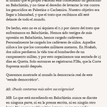
al mundo que el propio Pakistán está cometiendo un genocidio
en Baluchistán, y no tiene el derecho de levantar la voz contra
los genocidios en Palestina o Cachemira. Nuestro objetivo era
llegar a Islamabad, y que el trato que recibimos allí esté
delante de todo el mundo.
De hecho, esto no es ni siquiera el 0.2 por ciento del trato que
enfrentamos en Baluchistán. Hemos sido testigos de más
opresión en Baluchistán, hemos cargado cadáveres.
Personalmente he cargado los cadáveres de niños. Aquellos
niños a los que los coroneles militares mataron. En Hoshab,
dos niños perdieron la vida tras el bombardeo de un
campamento militar, y por esto organizamos una sentada de 15
días en Quetta. Solo entonces se registraron FIRs, que la Corte
Suprema anuló después.
Queremos mostrarle al mundo la democracia real de este
"estado democrático".
AS: ¿Puede contarnos más sobre sus exigencias?
MB
: Lo que está sucediendo en Baluchistán nunca se discute
en ninguna parte, ni en la prensa escrita, ni en ningún otro