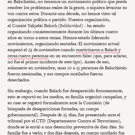
en Baluchistán, no tenemos un movimiento político que pueda
resolver los problemas reales de la gente, o siquiera levantar su
voz contra estos. Durante una década, no hemos visto tal
organización política o partido. Nuestra organización,
el Comité Yakjehti Baloch (
Solidaridad) -
ha estado
organizando consistentemente durante los últimos cuatro
años en torno a estos temas. Hemos estado liderando
movimientos, organizando sentadas. El movimiento actual
empezó el 23 de noviembre cuando
martirizaron a Balach y
otras cuatro personas
en un encuentro falso (que, para aclarar,
no fue el primer incidente de este tipo). Antes de eso,
solamente en noviembre, unas 10 a 15 personas de Baluchistán
fueron asesinadas, y sus cuerpos mutilados fueron
desechados.
Sin embargo, cuando Balach fue desaparecido forzosamente,
esto se reportó en los medios, su familia organizó campañas, y
su caso se registró formalmente ante la Comisión (de
búsqueda de desapariciones forzadas, un cuerpo
gubernamental). Después de 25 días, fue presentado ante el
tribunal por el CTD (Departamento Contra el Terrorismo),
donde se le envió a una detención preventiva de diez días. Su
familia fue a verlo; y dos días después, su cuerpo mutilado fue