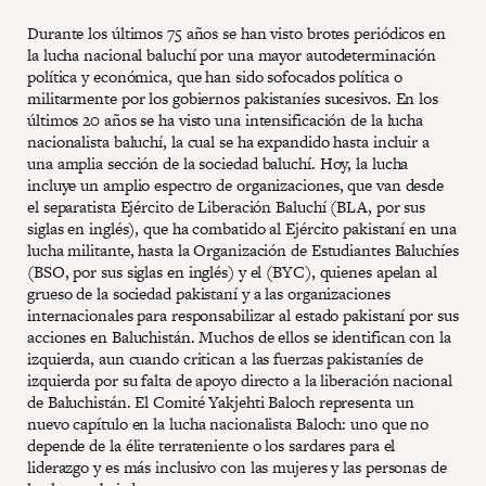
Durante los últimos 75 años se han visto brotes periódicos en
la lucha nacional baluchí por una mayor autodeterminación
política y económica, que han sido sofocados política o
militarmente por los gobiernos pakistaníes sucesivos. En los
últimos 20 años se ha visto una intensificación de la lucha
nacionalista baluchí, la cual se ha expandido hasta incluir a
una amplia sección de la sociedad baluchí. Hoy, la lucha
incluye un amplio espectro de organizaciones, que van desde
el separatista Ejército de Liberación Baluchí (BLA, por sus
siglas en inglés), que ha combatido al Ejército pakistaní en una
lucha militante, hasta la Organización de Estudiantes Baluchíes
(BSO, por sus siglas en inglés) y el (BYC), quienes apelan al
grueso de la sociedad pakistaní y a las organizaciones
internacionales para responsabilizar al estado pakistaní por sus
acciones en Baluchistán. Muchos de ellos se identifican con la
izquierda, aun cuando critican a las fuerzas pakistaníes de
izquierda por su falta de apoyo directo a la liberación nacional
de Baluchistán. El Comité Yakjehti Baloch representa un
nuevo capítulo en la lucha nacionalista Baloch: uno que no
depende de la élite terrateniente o los sardares para el
liderazgo y es más inclusivo con las mujeres y las personas de