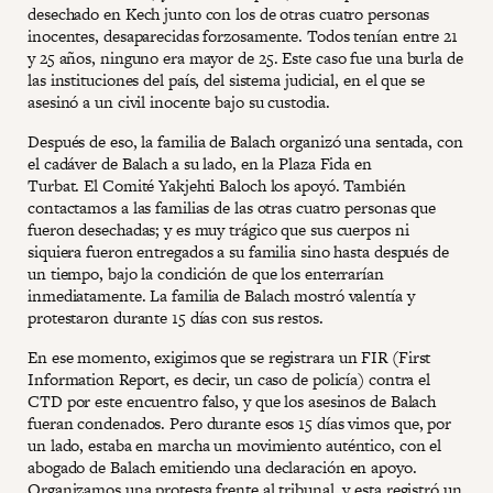
desechado en Kech junto con los de otras cuatro personas
inocentes, desaparecidas forzosamente. Todos tenían entre 21
y 25 años, ninguno era mayor de 25. Este caso fue una burla de
las instituciones del país, del sistema judicial, en el que se
asesinó a un civil inocente bajo su custodia.
Después de eso, la familia de Balach organizó una sentada, con
el cadáver de Balach a su lado, en la Plaza Fida en
Turbat. El Comité Yakjehti Baloch los apoyó. También
contactamos a las familias de las otras cuatro personas que
fueron desechadas; y es muy trágico que sus cuerpos ni
siquiera fueron entregados a su familia sino hasta después de
un tiempo, bajo la condición de que los enterrarían
inmediatamente. La familia de Balach mostró valentía y
protestaron durante 15 días con sus restos.
En ese momento, exigimos que se registrara un FIR (First
Information Report, es decir, un caso de policía) contra el
CTD por este encuentro falso, y que los asesinos de Balach
fueran condenados. Pero durante esos 15 días vimos que, por
un lado, estaba en marcha un movimiento auténtico, con el
abogado de Balach emitiendo una declaración en apoyo.
Organizamos una protesta frente al tribunal, y esta registró un