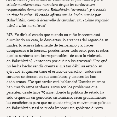
estado mantienen esta narrativa de que los sardares son
responsables de mantener a Baluchistán "atrasado", y el estado
no tiene la culpa. El estado afirma que ha hecho mucho por
Baluchistán, como el desarrollo de Gwadar, etc. ¿Cómo responde
usted a estas narrativas?
MB: Yo diría al estado que cuando un niño inocente está
durmiendo en casa, lo despiertas, lo arrancas del regazo de su
madre, lo acusas falsamente de terrorismo y lo haces
desaparecer a la fuerza... puedes hacer todo esto, pero si sabes
que los sardares son los responsables [de toda la violencia
en Baluchistán], ¿entonces por qué no los arrestan? ¿Por qué
no les ha hecho rendir cuentas? ¿Es tan débil su estado, su
ejército? Si quieren traer el estado de derecho...todos esos
sardares se sientan en sus asambleas, y ustedes les han
dado armas. ¿De qué sardar está hablando? Ustedes mismos
han creado estos sardares. Estos son los problemas que
persisten desde hace 75 años, donde la política de estado ha
sido orquestar un genocidio sistemático, crear gradualmente
las condiciones para que no quede ningún movimiento político
en Baluchistán y así se pueda imponer un gobierno directo.