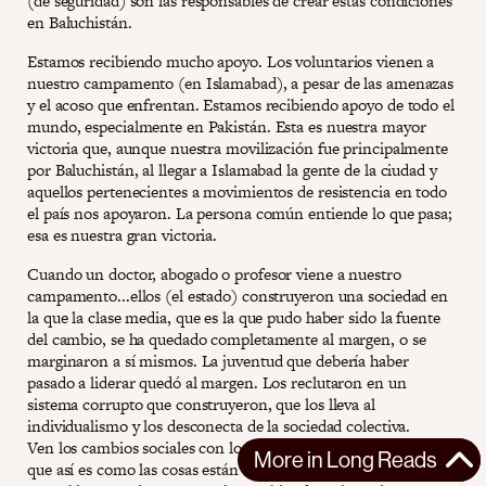
(de seguridad) son las responsables de crear estas condiciones
en Baluchistán.
Estamos recibiendo mucho apoyo. Los voluntarios vienen a
nuestro campamento (en Islamabad), a pesar de las amenazas
y el acoso que enfrentan. Estamos recibiendo apoyo de todo el
mundo, especialmente en Pakistán. Esta es nuestra mayor
victoria que, aunque nuestra movilización fue principalmente
por Baluchistán, al llegar a Islamabad la gente de la ciudad y
aquellos pertenecientes a movimientos de resistencia en todo
el país nos apoyaron. La persona común entiende lo que pasa;
esa es nuestra gran victoria.
Cuando un doctor, abogado o profesor viene a nuestro
campamento...ellos (el estado) construyeron una sociedad en
la que la clase media, que es la que pudo haber sido la fuente
del cambio, se ha quedado completamente al margen, o se
marginaron a sí mismos. La juventud que debería haber
pasado a liderar quedó al margen. Los reclutaron en un
sistema corrupto que construyeron, que los lleva al
individualismo y los desconecta de la sociedad colectiva.
Ven los cambios sociales con los ojos del fatalismo, diciendo
More in
Long Reads
que así es como las cosas están destinadas a ser, que nunca van