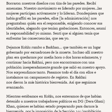
Borraron nuestros diseños con tiza de las paredes. Recibí
amenazas. Nuestro movimiento es liderado por mujeres...las
mujeres participan activamente y lo lideran. Dondequiera que
había graffiti en las paredes, ellos [la administración] nos
preguntaban quién era el responsable, exigiendo conocer sus
identidades, alegando que tenían grabaciones. Entonces, asumí
la responsabilidad yo mismo. Sentí que si alguien tenía que
enfrentar las consecuencias, que sea yo.
Dejamos Kohlu rumbo a Barkhan... que también es un lugar
gobernado por escuadrones de la muerte. Incluso allí nuestro
plan era quedarnos por media hora o dos horas solamente, y
continuar hacia Rakhni, pero nos encontramos con una
población inesperadamente grande que salió en nuestro apoyo.
Nos sorprendimos tanto. Pasamos todo el día con ellos e
instalamos un campamento de registro. En Rakhni
nos dieron la más histórica bienvenida. Así que seguimos
avanzando.
Mientras estábamos en Kohlu, nos enteramos de que habían
detenido a nuestros trabajadores políticos en DG (Dera Ghazi)
Khan, quienes se habían estado preparando para darnos la
bienvenida, por la imposición de la Sección 144 (prohibición