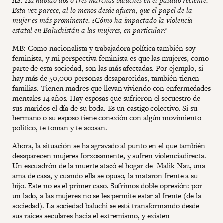
AS: Ha habido dos o tres marchas baluches en el pasado reciente.
Esta vez parece, al lo menos desde afuera, que el papel de la
mujer es más prominente. ¿Cómo ha impactado la violencia
estatal en Baluchistán a las mujeres, en particular?
MB: Como nacionalista y trabajadora política también soy
feminista, y mi perspectiva feminista es que las mujeres, como
parte de esta sociedad, son las más afectadas. Por ejemplo, si
hay más de 50,000 personas desaparecidas, también tienen
familias. Tienen madres que llevan viviendo con enfermedades
mentales 14 años. Hay esposas que sufrieron el secuestro de
sus maridos el día de su boda. Es un castigo colectivo. Si su
hermano o su esposo tiene conexión con algún movimiento
político, te toman y te acosan.
Ahora, la situación se ha agravado al punto en el que también
desaparecen mujeres forzosamente, y sufren violenciadirecta.
Un escuadrón de la muerte atacó el hogar de
Malik Naz
, una
ama de casa, y cuando ella se opuso, la mataron frente a su
hijo. Este no es el primer caso. Sufrimos doble opresión: por
un lado, a las mujeres no se les permite estar al frente (de la
sociedad). La sociedad baluchi se está transformando desde
sus raíces seculares hacia el extremismo, y existen