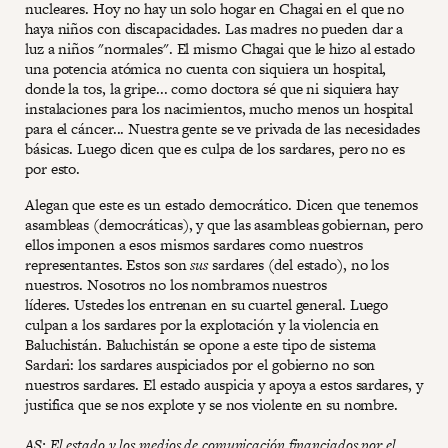
nucleares. Hoy no hay un solo hogar en Chagai en el que no
haya niños con discapacidades. Las madres no pueden dar a
luz a niños "normales". El mismo Chagai que le hizo al estado
una potencia atómica no cuenta con siquiera un hospital,
donde la tos, la gripe... como doctora sé que ni siquiera hay
instalaciones para los nacimientos, mucho menos un hospital
para el cáncer... Nuestra gente se ve privada de las necesidades
básicas. Luego dicen que es culpa de los sardares, pero no es
por esto.
Alegan que este es un estado democrático. Dicen que tenemos
asambleas (democráticas), y que las asambleas gobiernan, pero
ellos imponen a esos mismos sardares como nuestros
representantes. Estos son
sus
sardares (del estado), no los
nuestros. Nosotros no los nombramos nuestros
líderes. Ustedes los entrenan en su cuartel general. Luego
culpan a los sardares por la explotación y la violencia en
Baluchistán. Baluchistán se opone a este tipo de sistema
Sardari: los sardares auspiciados por el gobierno no son
nuestros sardares. El estado auspicia y apoya a estos sardares, y
justifica que se nos explote y se nos violente en su nombre.
AS: El estado y los medios de comunicación financiados por el