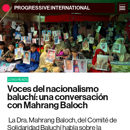
PROGRESSIVE
INTERNATIONAL
LONG READS
Voces del nacionalismo
baluchí: una conversación
con Mahrang Baloch
La Dra. Mahrang Baloch, del Comité de
Solidaridad Baluchí habla sobre la