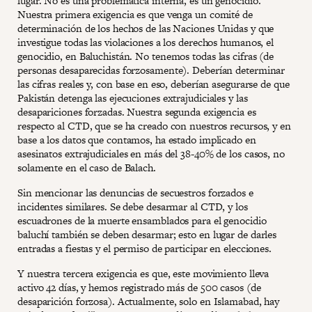
lugar. No es una problemática interna, es un genocidio.
Nuestra primera exigencia es que venga un comité de
determinación de los hechos de las Naciones Unidas y que
investigue todas las violaciones a los derechos humanos, el
genocidio, en Baluchistán. No tenemos todas las cifras (de
personas desaparecidas forzosamente). Deberían determinar
las cifras reales y, con base en eso, deberían asegurarse de que
Pakistán detenga las ejecuciones extrajudiciales y las
desapariciones forzadas. Nuestra segunda exigencia es
respecto al CTD, que se ha creado con nuestros recursos, y en
base a los datos que contamos, ha estado implicado en
asesinatos extrajudiciales en más del 38-40% de los casos, no
solamente en el caso de Balach.
Sin mencionar las denuncias de secuestros forzados e
incidentes similares. Se debe desarmar al CTD, y los
escuadrones de la muerte ensamblados para el genocidio
baluchí también se deben desarmar; esto en lugar de darles
entradas a fiestas y el permiso de participar en elecciones.
Y nuestra tercera exigencia es que, este movimiento lleva
activo 42 días, y hemos registrado más de 500 casos (de
desaparición forzosa). Actualmente, solo en Islamabad, hay