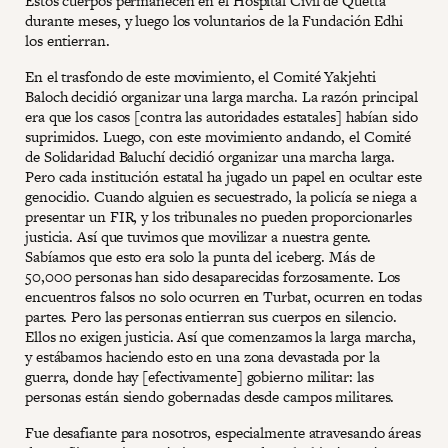
Estos cuerpos permanecen en el Hospital Civil de Quetta
durante meses, y luego los voluntarios de la Fundación Edhi
los entierran.
En el trasfondo de este movimiento, el Comité Yakjehti
Baloch decidió organizar una larga marcha. La razón principal
era que los casos [contra las autoridades estatales] habían sido
suprimidos. Luego, con este movimiento andando, el Comité
de Solidaridad Baluchí decidió organizar una marcha larga.
Pero cada institución estatal ha jugado un papel en ocultar este
genocidio. Cuando alguien es secuestrado, la policía se niega a
presentar un FIR, y los tribunales no pueden proporcionarles
justicia. Así que tuvimos que movilizar a nuestra gente.
Sabíamos que esto era solo la punta del iceberg. Más de
50,000 personas han sido desaparecidas forzosamente. Los
encuentros falsos no solo ocurren en Turbat, ocurren en todas
partes. Pero las personas entierran sus cuerpos en silencio.
Ellos no exigen justicia. Así que comenzamos la larga marcha,
y estábamos haciendo esto en una zona devastada por la
guerra, donde hay [efectivamente] gobierno militar: las
personas están siendo gobernadas desde campos militares.
Fue desafiante para nosotros, especialmente atravesando áreas