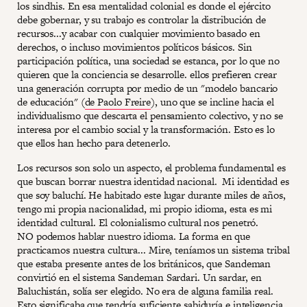
los sindhis. En esa mentalidad colonial es donde el ejército
debe gobernar, y su trabajo es controlar la distribución de
recursos...y acabar con cualquier movimiento basado en
derechos, o incluso movimientos políticos básicos. Sin
participación política, una sociedad se estanca, por lo que no
quieren que la conciencia se desarrolle. ellos prefieren crear
una generación corrupta por medio de un "modelo bancario
de educación" (
de Paolo Freire
), uno que se incline hacia el
individualismo que descarta el pensamiento colectivo, y no se
interesa por el cambio social y la transformación. Esto es lo
que ellos han hecho para detenerlo.
Los recursos son solo un aspecto, el problema fundamental es
que buscan borrar nuestra identidad nacional. Mi identidad es
que soy baluchí. He habitado este lugar durante miles de años,
tengo mi propia nacionalidad, mi propio idioma, esta es mi
identidad cultural. El colonialismo cultural nos penetró.
NO podemos hablar nuestro idioma. La forma en que
practicamos nuestra cultura... Mire, teníamos un sistema tribal
que estaba presente antes de los británicos, que Sandeman
convirtió en el sistema Sandeman Sardari. Un sardar, en
Baluchistán, solía ser elegido. No era de alguna familia real.
Esto significaba que tendría suficiente sabiduría e inteligencia