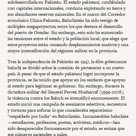
subdesarrollada en Pakistán. El estado pakistaní, confabulado
con capitales internacionales, continúa explotando su tierra y
sus abundantes reservas minerales. En el marco del Corredor
económico China-Pakistán, Baluchistán ha sido testigo de
múltiples megaproyectos; entre los que destaca el desarrollo
del puerto de Gwadar. Sin embargo, esto solo ha aumentado
las tensiones entre el estado y la población local, que alega que
estos proyectos están causando desplazamientos masivos y una
mayor intensificación del régimen militar en la provincia.
Tras la independencia de Pakistán en 1947, la élite gobernante
baluchí se dividió sobre la cuestión de pertenecer a un nuevo
país. A pesar de que el estado pakistaní logró incorporar la
provincia, se ha tenido que apoyar en los sardares que apoyan
al estado para legitimar su gobierno. Sin embargo, durante la
dictadura militar del General Pervez Musharraf (1999-2008),
la violencia contra los Baloch se intensificó enormemente. El
estado inició una campaña de asesinatos selectivos, secuestros
y torturas para sofocar lo que consideraba separatismo
"respaldado por India" en Baluchistán. Innumerables baluchíes
—estudiantes, profesores, poetas, activistas, médicos—han
sido desaparecidos forzosamente por el estado, se estima que
sus números ascienden a miles.